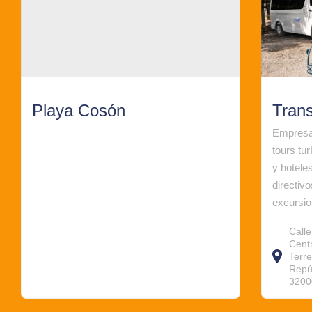
Playa Cosón
Tran
Empresa 
tours tur
y hoteles
directiv
excursio
Call
Centr
Terr
Repú
3200