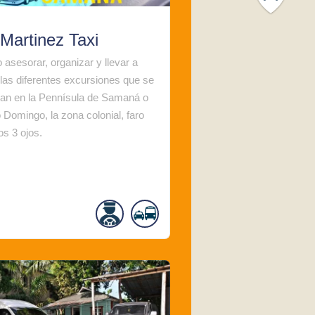
Martinez Taxi
 asesorar, organizar y llevar a
las diferentes excursiones que se
an en la Pennísula de Samaná o
 Domingo, la zona colonial, faro
os 3 ojos.