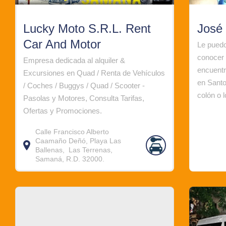
Lucky Moto S.R.L. Rent
José 
Car And Motor
Le puedo
conocer 
Empresa dedicada al alquiler &
encuentr
Excursiones en Quad / Renta de Vehículos
en Santo
/ Coches / Buggys / Quad / Scooter -
colón o l
Pasolas y Motores, Consulta Tarifas,
Ofertas y Promociones.
Calle Francisco Alberto
Caamaño Deñó, Playa Las
Ballenas, Las Terrenas,
Samaná, R.D. 32000.