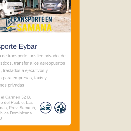
sporte Eybar
de transporte turistico privado, de
ísticos, transfer a los aereopuertos
, traslados a ejecutivos y
os para empresas, taxis y
nes privadas
e el Carmen 52 B,
o del Pueblo, Las
enas, Prov. Samaná,
blica Dominicana
0