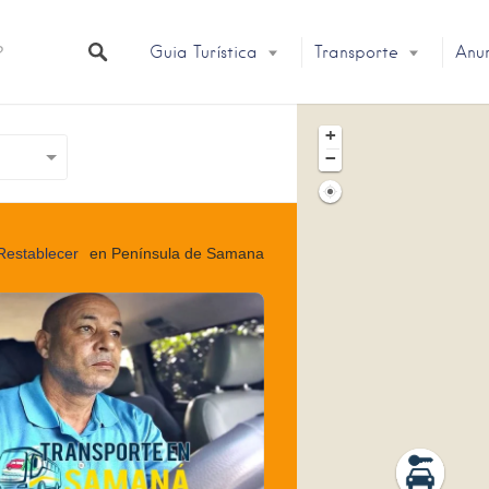
Guia Turística
Transporte
Anu
+
−
Restablecer
en Península de Samana