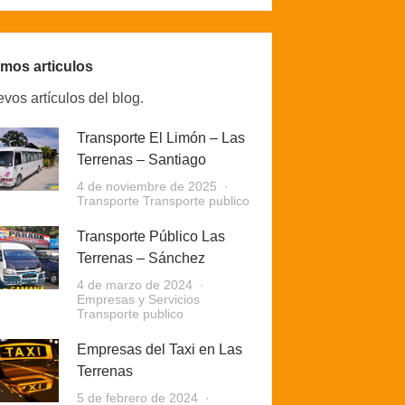
imos articulos
vos artículos del blog.
Transporte El Limón – Las
Terrenas – Santiago
4 de noviembre de 2025
Transporte
Transporte publico
Transporte Público Las
Terrenas – Sánchez
4 de marzo de 2024
Empresas y Servicios
Transporte publico
Empresas del Taxi en Las
Terrenas
5 de febrero de 2024