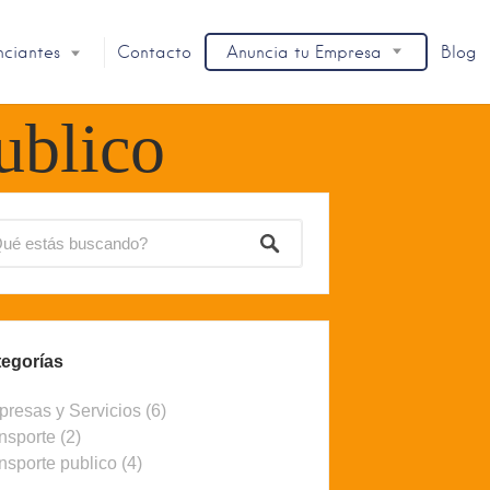
nciantes
Contacto
Anuncia tu Empresa
Blog
ublico
egorías
resas y Servicios
(6)
nsporte
(2)
nsporte publico
(4)