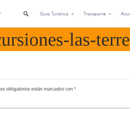
Guia Turística
Transporte
Anu
ursiones-las-terr
os obligatorios están marcados con
*