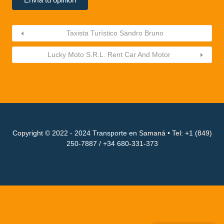
Taxista Turístico Sandro Bruno
Lucky Moto S.R.L. Rent Car And Motor
Copyright © 2022 - 2024 Transporte en Samaná • Tel: +1 (849)
250-7887 / +34 680-331-373
Proudly powered by WordPress
and
Listable
by
Pixelgrade
.