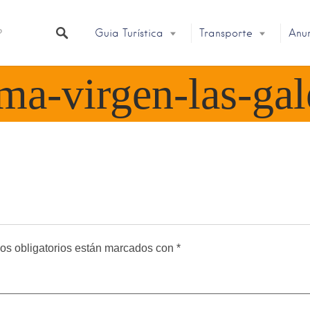
Guia Turística
Transporte
Anu
ma-virgen-las-gal
os obligatorios están marcados con
*