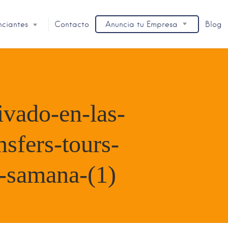
nciantes
Contacto
Anuncia tu Empresa
Blog
ivado-en-las-
nsfers-tours-
n-samana-(1)