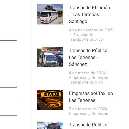
Transporte El Limón
– Las Terrenas –
Santiago
4 de noviembre de 2025
Transporte
Transporte publico
Transporte Público
Las Terrenas –
Sánchez
4 de marzo de 2024
Empresas y Servicios
Transporte publico
Empresas del Taxi en
Las Terrenas
5 de febrero de 2024
Empresas y Servicios
Transporte Público