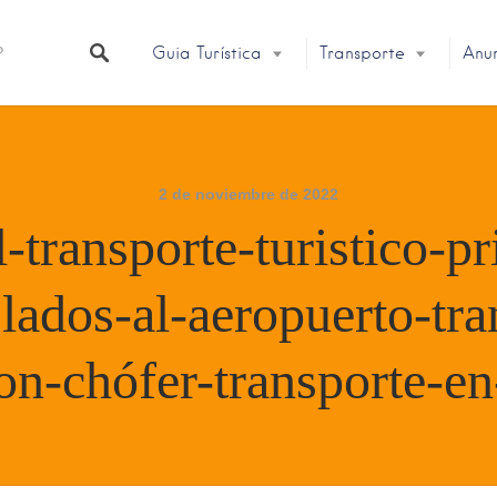
Guia Turística
Transporte
Anu
2 de noviembre de 2022
-transporte-turistico-pr
slados-al-aeropuerto-tra
on-chófer-transporte-e